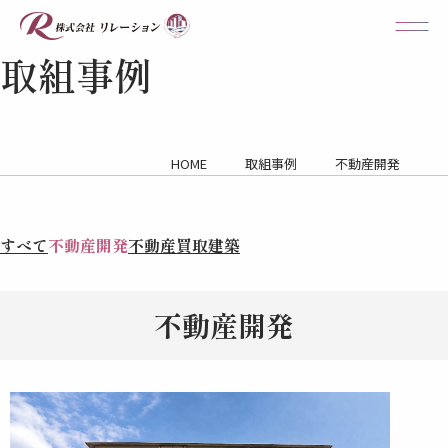
取組事例
HOME
取組事例
不動産開発
カ
すべて
不動産開発
不動産買取
建築
テ
ゴ
不動産開発
リ
ー
別
ア
ー