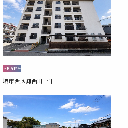
カ
イ
ブ
不動産開発
堺市西区鳳西町一丁